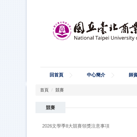
跳
到
主
要
內
容
區
回首頁
中心簡介
師
首頁
競賽
競賽
2026文學季8大競賽領獎注意事項