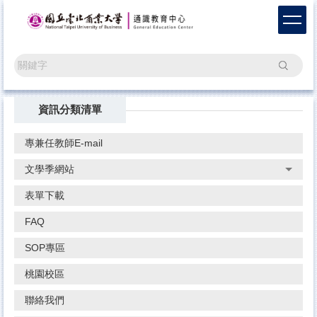
跳
到
主
要
搜尋
內
容
區
資訊分類清單
專兼任教師E-mail
文學季網站
表單下載
FAQ
SOP專區
桃園校區
聯絡我們